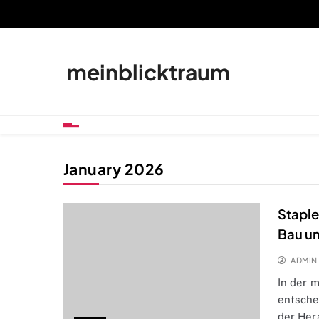
Skip
to
content
meinblicktraum
January 2026
Staple
Bau un
ADMIN
In der 
entsche
der Her