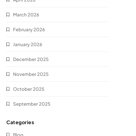
March 2026
February 2026
January 2026
December 2025
November 2025
October 2025
September 2025
Categories
Blog