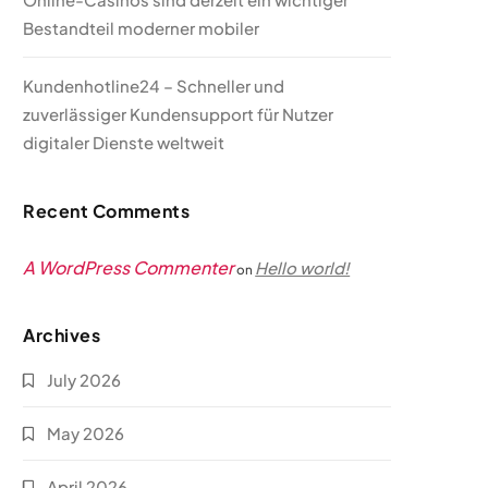
Bestandteil moderner mobiler
Kundenhotline24 – Schneller und
zuverlässiger Kundensupport für Nutzer
digitaler Dienste weltweit
Recent Comments
A WordPress Commenter
Hello world!
on
Archives
July 2026
May 2026
April 2026