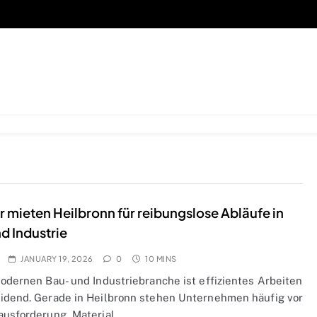
r mieten Heilbronn für reibungslose Abläufe in
d Industrie
JANUARY 19, 2026
0
10 MINS
modernen Bau- und Industriebranche ist effizientes Arbeiten
idend. Gerade in Heilbronn stehen Unternehmen häufig vor
ausforderung, Material…