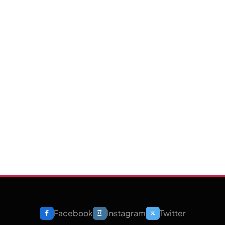
Facebook
Instagram
Twitter